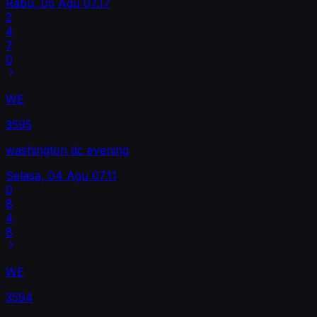
Rabu, 05 Agu
07.17
2
4
7
0
WE
3595
washington dc evening
Selasa, 04 Agu
07.11
0
8
4
8
WE
3594