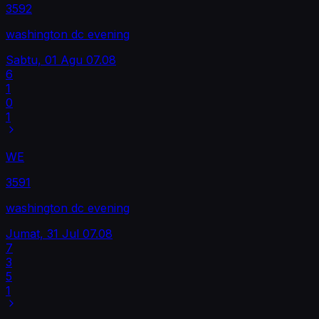
3592
washington dc evening
Sabtu, 01 Agu
07.08
6
1
0
1
WE
3591
washington dc evening
Jumat, 31 Jul
07.08
7
3
5
1