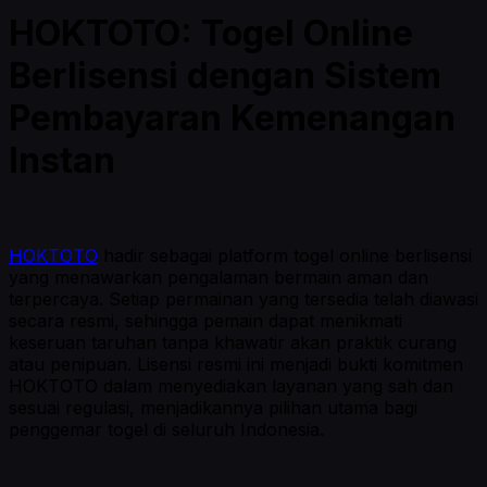
HOKTOTO: Togel Online
Berlisensi dengan Sistem
Pembayaran Kemenangan
Instan
HOKTOTO
hadir sebagai platform togel online berlisensi
yang menawarkan pengalaman bermain aman dan
terpercaya. Setiap permainan yang tersedia telah diawasi
secara resmi, sehingga pemain dapat menikmati
keseruan taruhan tanpa khawatir akan praktik curang
atau penipuan. Lisensi resmi ini menjadi bukti komitmen
HOKTOTO dalam menyediakan layanan yang sah dan
sesuai regulasi, menjadikannya pilihan utama bagi
penggemar togel di seluruh Indonesia.