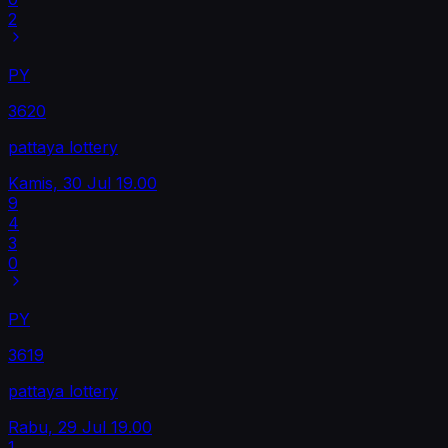
2
PY
3620
pattaya lottery
Kamis, 30 Jul
19.00
9
4
3
0
PY
3619
pattaya lottery
Rabu, 29 Jul
19.00
1