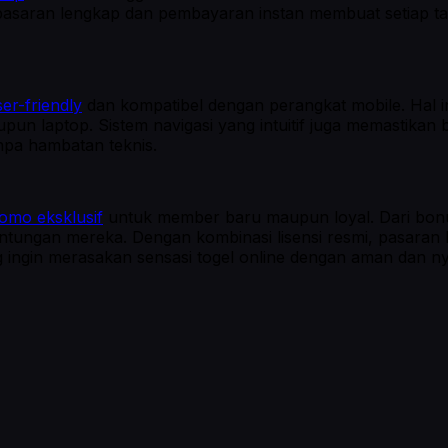
a pasaran lengkap dan pembayaran instan membuat setiap 
er-friendly
dan kompatibel dengan perangkat mobile. Hal
un laptop. Sistem navigasi yang intuitif juga memastikan b
pa hambatan teknis.
omo eksklusif
untuk member baru maupun loyal. Dari bonus
ntungan mereka. Dengan kombinasi lisensi resmi, pasaran
 ingin merasakan sensasi togel online dengan aman dan n