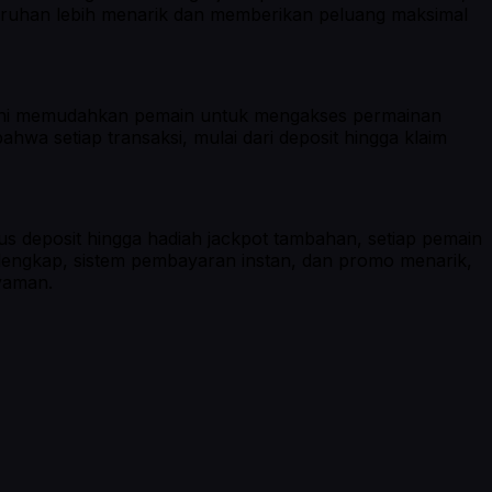
taruhan lebih menarik dan memberikan peluang maksimal
 ini memudahkan pemain untuk mengakses permainan
ahwa setiap transaksi, mulai dari deposit hingga klaim
 deposit hingga hadiah jackpot tambahan, setiap pemain
 lengkap, sistem pembayaran instan, dan promo menarik,
yaman.