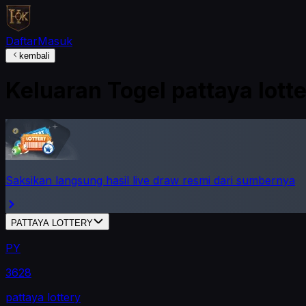
Daftar
Masuk
kembali
Keluaran Togel
pattaya lott
Saksikan langsung hasil live draw resmi dari sumbernya
PATTAYA LOTTERY
PY
3628
pattaya lottery