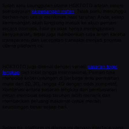
Salah satu keunggulan utama HOKTOTO adalah sistem
pembayaran
kemenangan instan
. Tidak perlu menunggu
berhari-hari untuk menikmati hasil taruhan Anda; setiap
kemenangan akan langsung masuk ke akun pemain
secara otomatis. Fitur ini tidak hanya meningkatkan
kenyamanan, tetapi juga memberikan rasa aman karena
transparansi dan kecepatan transaksi menjadi prioritas
utama platform ini.
HOKTOTO juga dikenal dengan variasi
pasaran togel
lengkap
dari lokal hingga internasional. Pemain bisa
mencoba keberuntungan di berbagai jenis permainan
mulai dari 2D, 3D, hingga 4D dengan odds kompetitif.
Kombinasi antara pasaran lengkap dan pembayaran
instan membuat setiap taruhan lebih menarik dan
memberikan peluang maksimal untuk meraih
keuntungan besar setiap hari.
Selain itu, platform ini dilengkapi dengan interface yang