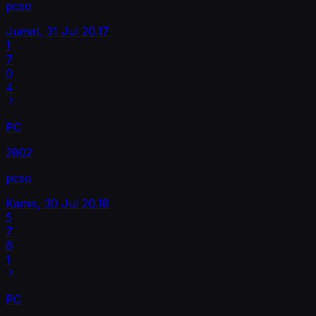
pcso
Jumat, 31 Jul
20.17
1
7
0
4
PC
2802
pcso
Kamis, 30 Jul
20.18
5
7
6
1
PC