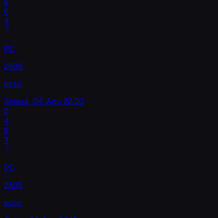
8
8
4
PC
2806
pcso
Selasa, 04 Agu
20.20
0
4
9
7
PC
2805
pcso