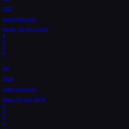
3627
malibucitypools
Kamis, 06 Agu
24.00
4
0
8
6
MP
3626
malibucitypools
Rabu, 05 Agu
24.01
5
9
2
0