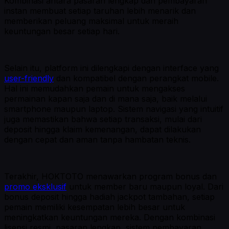
Kombinasi antara pasaran lengkap dan pembayaran
instan membuat setiap taruhan lebih menarik dan
memberikan peluang maksimal untuk meraih
keuntungan besar setiap hari.
Selain itu, platform ini dilengkapi dengan interface yang
user-friendly
dan kompatibel dengan perangkat mobile.
Hal ini memudahkan pemain untuk mengakses
permainan kapan saja dan di mana saja, baik melalui
smartphone maupun laptop. Sistem navigasi yang intuitif
juga memastikan bahwa setiap transaksi, mulai dari
deposit hingga klaim kemenangan, dapat dilakukan
dengan cepat dan aman tanpa hambatan teknis.
Terakhir, HOKTOTO menawarkan program bonus dan
promo eksklusif
untuk member baru maupun loyal. Dari
bonus deposit hingga hadiah jackpot tambahan, setiap
pemain memiliki kesempatan lebih besar untuk
meningkatkan keuntungan mereka. Dengan kombinasi
lisensi resmi, pasaran lengkap, sistem pembayaran