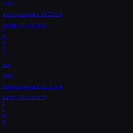
1787
morocco quatro 03:00 wib
Jumat, 31 Jul
03.07
1
2
0
3
MO
1786
morocco quatro 03:00 wib
Kamis, 30 Jul
03.13
5
1
6
4