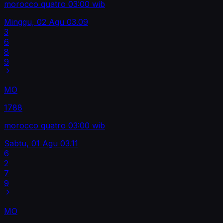
morocco quatro 03:00 wib
Minggu, 02 Agu
03.09
3
6
8
9
MO
1788
morocco quatro 03:00 wib
Sabtu, 01 Agu
03.11
6
2
7
9
MO