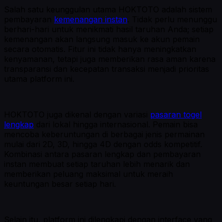
Salah satu keunggulan utama HOKTOTO adalah sistem
pembayaran
kemenangan instan
. Tidak perlu menunggu
berhari-hari untuk menikmati hasil taruhan Anda; setiap
kemenangan akan langsung masuk ke akun pemain
secara otomatis. Fitur ini tidak hanya meningkatkan
kenyamanan, tetapi juga memberikan rasa aman karena
transparansi dan kecepatan transaksi menjadi prioritas
utama platform ini.
HOKTOTO juga dikenal dengan variasi
pasaran togel
lengkap
dari lokal hingga internasional. Pemain bisa
mencoba keberuntungan di berbagai jenis permainan
mulai dari 2D, 3D, hingga 4D dengan odds kompetitif.
Kombinasi antara pasaran lengkap dan pembayaran
instan membuat setiap taruhan lebih menarik dan
memberikan peluang maksimal untuk meraih
keuntungan besar setiap hari.
Selain itu, platform ini dilengkapi dengan interface yang