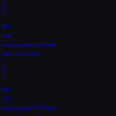
7
6
5
MO
1792
morocco quatro 03:00 wib
Rabu, 05 Agu
03.12
1
2
9
7
MO
1791
morocco quatro 03:00 wib