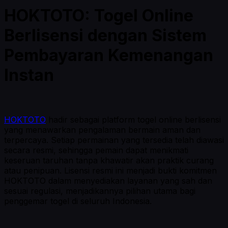
HOKTOTO: Togel Online
Berlisensi dengan Sistem
Pembayaran Kemenangan
Instan
HOKTOTO
hadir sebagai platform togel online berlisensi
yang menawarkan pengalaman bermain aman dan
terpercaya. Setiap permainan yang tersedia telah diawasi
secara resmi, sehingga pemain dapat menikmati
keseruan taruhan tanpa khawatir akan praktik curang
atau penipuan. Lisensi resmi ini menjadi bukti komitmen
HOKTOTO dalam menyediakan layanan yang sah dan
sesuai regulasi, menjadikannya pilihan utama bagi
penggemar togel di seluruh Indonesia.