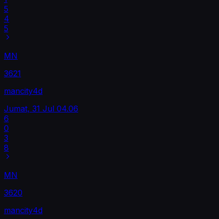
5
4
5
MN
3621
mancity4d
Jumat, 31 Jul
04.06
6
0
3
8
MN
3620
mancity4d