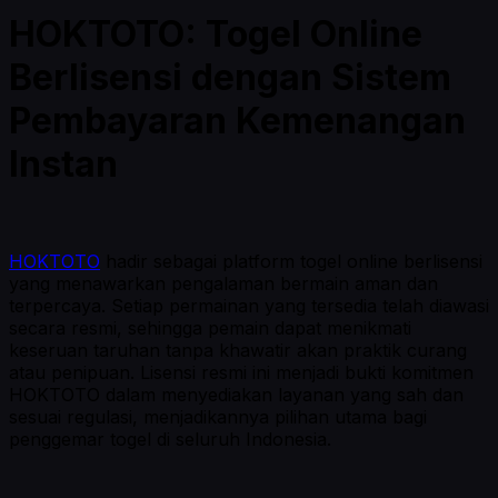
HOKTOTO: Togel Online
Berlisensi dengan Sistem
Pembayaran Kemenangan
Instan
HOKTOTO
hadir sebagai platform togel online berlisensi
yang menawarkan pengalaman bermain aman dan
terpercaya. Setiap permainan yang tersedia telah diawasi
secara resmi, sehingga pemain dapat menikmati
keseruan taruhan tanpa khawatir akan praktik curang
atau penipuan. Lisensi resmi ini menjadi bukti komitmen
HOKTOTO dalam menyediakan layanan yang sah dan
sesuai regulasi, menjadikannya pilihan utama bagi
penggemar togel di seluruh Indonesia.