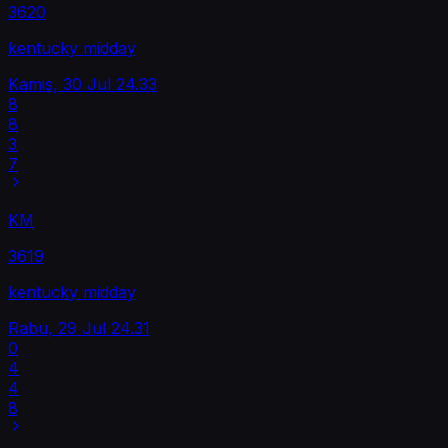
3620
kentucky midday
Kamis, 30 Jul
24.33
8
8
3
7
KM
3619
kentucky midday
Rabu, 29 Jul
24.31
0
4
4
8