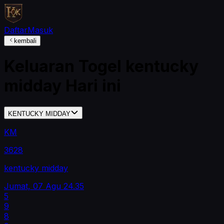
Daftar
Masuk
kembali
Keluaran Togel
kentucky
midday
Hari ini
KENTUCKY MIDDAY
KM
3628
kentucky midday
Jumat, 07 Agu
24.35
5
9
8