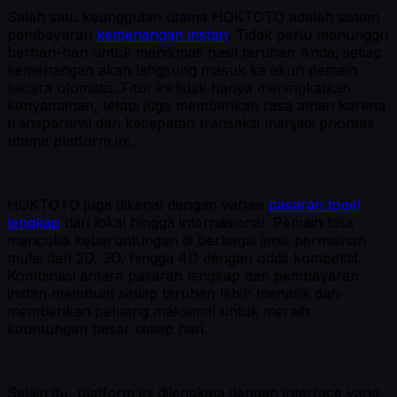
Salah satu keunggulan utama HOKTOTO adalah sistem
pembayaran
kemenangan instan
. Tidak perlu menunggu
berhari-hari untuk menikmati hasil taruhan Anda; setiap
kemenangan akan langsung masuk ke akun pemain
secara otomatis. Fitur ini tidak hanya meningkatkan
kenyamanan, tetapi juga memberikan rasa aman karena
transparansi dan kecepatan transaksi menjadi prioritas
utama platform ini.
HOKTOTO juga dikenal dengan variasi
pasaran togel
lengkap
dari lokal hingga internasional. Pemain bisa
mencoba keberuntungan di berbagai jenis permainan
mulai dari 2D, 3D, hingga 4D dengan odds kompetitif.
Kombinasi antara pasaran lengkap dan pembayaran
instan membuat setiap taruhan lebih menarik dan
memberikan peluang maksimal untuk meraih
keuntungan besar setiap hari.
Selain itu, platform ini dilengkapi dengan interface yang