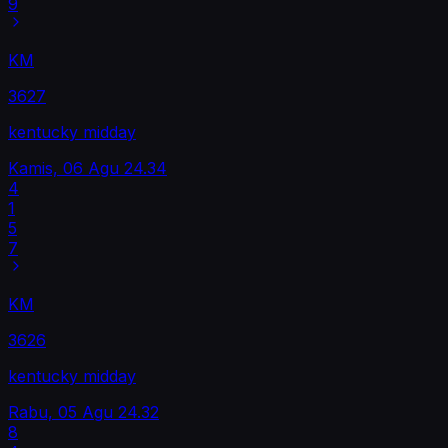
9
KM
3627
kentucky midday
Kamis, 06 Agu
24.34
4
1
5
7
KM
3626
kentucky midday
Rabu, 05 Agu
24.32
8