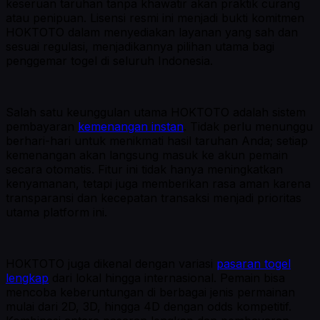
keseruan taruhan tanpa khawatir akan praktik curang
atau penipuan. Lisensi resmi ini menjadi bukti komitmen
HOKTOTO dalam menyediakan layanan yang sah dan
sesuai regulasi, menjadikannya pilihan utama bagi
penggemar togel di seluruh Indonesia.
Salah satu keunggulan utama HOKTOTO adalah sistem
pembayaran
kemenangan instan
. Tidak perlu menunggu
berhari-hari untuk menikmati hasil taruhan Anda; setiap
kemenangan akan langsung masuk ke akun pemain
secara otomatis. Fitur ini tidak hanya meningkatkan
kenyamanan, tetapi juga memberikan rasa aman karena
transparansi dan kecepatan transaksi menjadi prioritas
utama platform ini.
HOKTOTO juga dikenal dengan variasi
pasaran togel
lengkap
dari lokal hingga internasional. Pemain bisa
mencoba keberuntungan di berbagai jenis permainan
mulai dari 2D, 3D, hingga 4D dengan odds kompetitif.