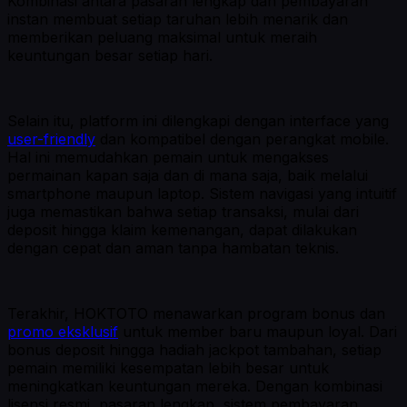
Kombinasi antara pasaran lengkap dan pembayaran
instan membuat setiap taruhan lebih menarik dan
memberikan peluang maksimal untuk meraih
keuntungan besar setiap hari.
Selain itu, platform ini dilengkapi dengan interface yang
user-friendly
dan kompatibel dengan perangkat mobile.
Hal ini memudahkan pemain untuk mengakses
permainan kapan saja dan di mana saja, baik melalui
smartphone maupun laptop. Sistem navigasi yang intuitif
juga memastikan bahwa setiap transaksi, mulai dari
deposit hingga klaim kemenangan, dapat dilakukan
dengan cepat dan aman tanpa hambatan teknis.
Terakhir, HOKTOTO menawarkan program bonus dan
promo eksklusif
untuk member baru maupun loyal. Dari
bonus deposit hingga hadiah jackpot tambahan, setiap
pemain memiliki kesempatan lebih besar untuk
meningkatkan keuntungan mereka. Dengan kombinasi
lisensi resmi, pasaran lengkap, sistem pembayaran