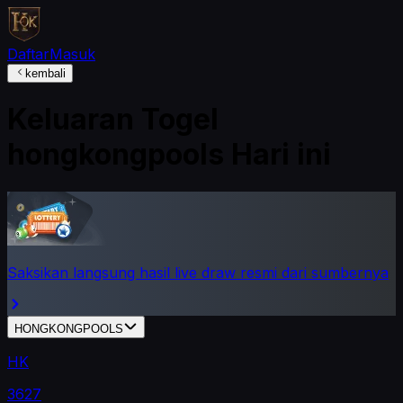
Daftar
Masuk
kembali
Keluaran Togel
hongkongpools
Hari ini
Saksikan langsung hasil live draw resmi dari sumbernya
HONGKONGPOOLS
HK
3627