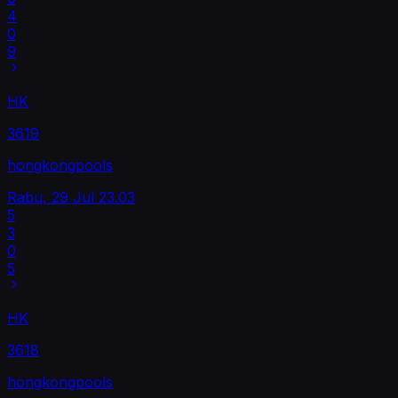
4
0
9
HK
3619
hongkongpools
Rabu, 29 Jul
23.03
5
3
0
5
HK
3618
hongkongpools