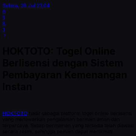
Selasa, 28 Jul
23.04
6
5
8
3
HOKTOTO: Togel Online
Berlisensi dengan Sistem
Pembayaran Kemenangan
Instan
HOKTOTO
hadir sebagai platform togel online berlisensi
yang menawarkan pengalaman bermain aman dan
terpercaya. Setiap permainan yang tersedia telah diawasi
secara resmi, sehingga pemain dapat menikmati