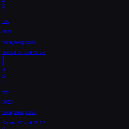
2
HK
3621
hongkongpools
Jumat, 31 Jul
23.04
1
1
4
0
HK
3620
hongkongpools
Kamis, 30 Jul
23.03
0