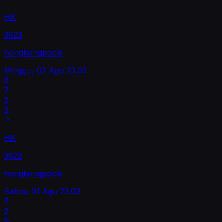
HK
3623
hongkongpools
Minggu, 02 Agu
23.03
6
7
2
3
HK
3622
hongkongpools
Sabtu, 01 Agu
23.03
7
2
9