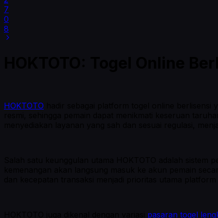
7
0
8
HOKTOTO: Togel Online Ber
HOKTOTO
hadir sebagai platform togel online berlisen
resmi, sehingga pemain dapat menikmati keseruan taruha
menyediakan layanan yang sah dan sesuai regulasi, menja
Salah satu keunggulan utama HOKTOTO adalah sistem 
kemenangan akan langsung masuk ke akun pemain secara o
dan kecepatan transaksi menjadi prioritas utama platform i
HOKTOTO juga dikenal dengan variasi
pasaran togel leng