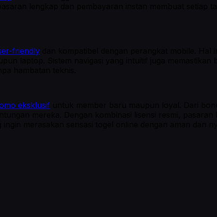
a pasaran lengkap dan pembayaran instan membuat setiap 
er-friendly
dan kompatibel dengan perangkat mobile. Hal
un laptop. Sistem navigasi yang intuitif juga memastikan b
pa hambatan teknis.
omo eksklusif
untuk member baru maupun loyal. Dari bonus
ntungan mereka. Dengan kombinasi lisensi resmi, pasaran
 ingin merasakan sensasi togel online dengan aman dan n