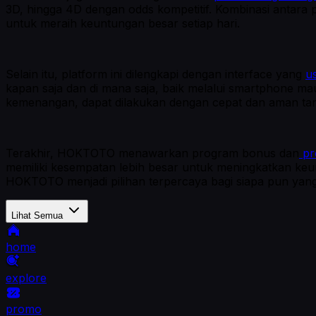
3D, hingga 4D dengan odds kompetitif. Kombinasi antar
untuk meraih keuntungan besar setiap hari.
Selain itu, platform ini dilengkapi dengan interface yang
us
kapan saja dan di mana saja, baik melalui smartphone maup
kemenangan, dapat dilakukan dengan cepat dan aman tan
Terakhir, HOKTOTO menawarkan program bonus dan
pr
memiliki kesempatan lebih besar untuk meningkatkan keu
HOKTOTO menjadi pilihan terpercaya bagi siapa pun yang
Lihat Semua
home
explore
promo