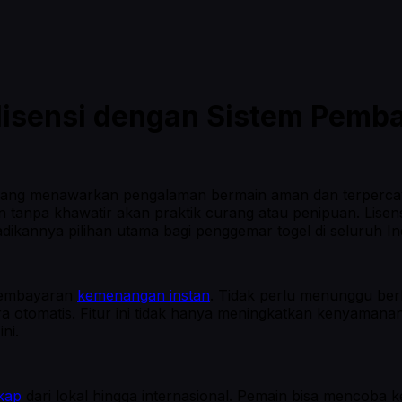
lisensi dengan Sistem Pemb
si yang menawarkan pengalaman bermain aman dan terpercaya
n tanpa khawatir akan praktik curang atau penipuan. Lise
dikannya pilihan utama bagi penggemar togel di seluruh In
pembayaran
kemenangan instan
. Tidak perlu menunggu berh
tomatis. Fitur ini tidak hanya meningkatkan kenyamanan
ni.
kap
dari lokal hingga internasional. Pemain bisa mencoba k