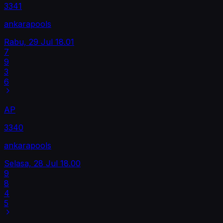
3341
ankarapools
Rabu, 29 Jul
18.01
7
9
3
6
AP
3340
ankarapools
Selasa, 28 Jul
18.00
9
8
4
5