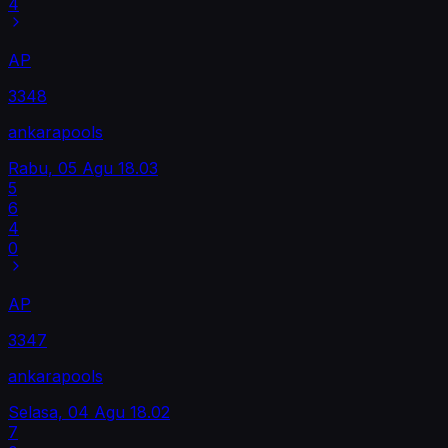
4
AP
3348
ankarapools
Rabu, 05 Agu
18.03
5
6
4
0
AP
3347
ankarapools
Selasa, 04 Agu
18.02
7