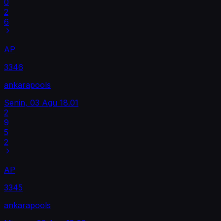
0
2
6
AP
3346
ankarapools
Senin, 03 Agu
18.01
2
9
5
2
AP
3345
ankarapools