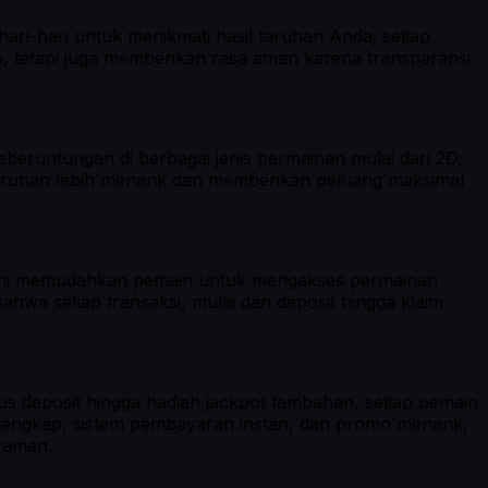
ari-hari untuk menikmati hasil taruhan Anda; setiap
, tetapi juga memberikan rasa aman karena transparansi
eberuntungan di berbagai jenis permainan mulai dari 2D,
taruhan lebih menarik dan memberikan peluang maksimal
 ini memudahkan pemain untuk mengakses permainan
ahwa setiap transaksi, mulai dari deposit hingga klaim
 deposit hingga hadiah jackpot tambahan, setiap pemain
 lengkap, sistem pembayaran instan, dan promo menarik,
yaman.