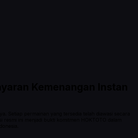
ayaran Kemenangan Instan
. Setiap permainan yang tersedia telah diawasi secara
nsi resmi ini menjadi bukti komitmen HOKTOTO dalam
donesia.