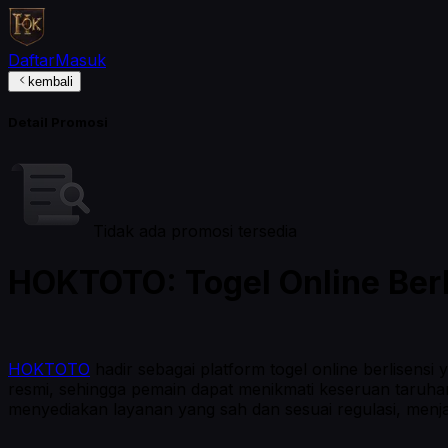
Daftar
Masuk
kembali
Detail Promosi
Tidak ada promosi tersedia
HOKTOTO: Togel Online Ber
HOKTOTO
hadir sebagai platform togel online berlisen
resmi, sehingga pemain dapat menikmati keseruan taruha
menyediakan layanan yang sah dan sesuai regulasi, menja