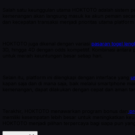
Salah satu keunggulan utama HOKTOTO adalah sistem 
kemenangan akan langsung masuk ke akun pemain secara o
dan kecepatan transaksi menjadi prioritas utama platform i
HOKTOTO juga dikenal dengan variasi
pasaran togel leng
3D, hingga 4D dengan odds kompetitif. Kombinasi antar
untuk meraih keuntungan besar setiap hari.
Selain itu, platform ini dilengkapi dengan interface yang
us
kapan saja dan di mana saja, baik melalui smartphone maup
kemenangan, dapat dilakukan dengan cepat dan aman tan
Terakhir, HOKTOTO menawarkan program bonus dan
pr
memiliki kesempatan lebih besar untuk meningkatkan keu
HOKTOTO menjadi pilihan terpercaya bagi siapa pun yang