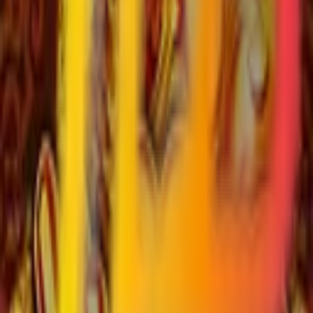
atau penipuan. Lisensi resmi ini menjadi bukti komitmen
HOKTOTO dalam menyediakan layanan yang sah dan
sesuai regulasi, menjadikannya pilihan utama bagi
penggemar togel di seluruh Indonesia.
Salah satu keunggulan utama HOKTOTO adalah sistem
pembayaran
kemenangan instan
. Tidak perlu menunggu
berhari-hari untuk menikmati hasil taruhan Anda; setiap
kemenangan akan langsung masuk ke akun pemain
secara otomatis. Fitur ini tidak hanya meningkatkan
kenyamanan, tetapi juga memberikan rasa aman karena
transparansi dan kecepatan transaksi menjadi prioritas
utama platform ini.
HOKTOTO juga dikenal dengan variasi
pasaran togel
lengkap
dari lokal hingga internasional. Pemain bisa
mencoba keberuntungan di berbagai jenis permainan
mulai dari 2D, 3D, hingga 4D dengan odds kompetitif.
Kombinasi antara pasaran lengkap dan pembayaran
instan membuat setiap taruhan lebih menarik dan