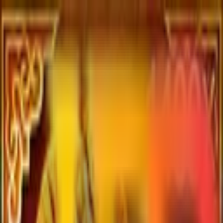
Daftar
Masuk
casino
Cari Permainan
clash of clans super scatter super rich
clash of clans super rich
lightning roulette
lightning baccarat
all stars - world cup 2026
crash game
for you
slot
live casino
4
arcade
fishing
2603
635
104
21
Provider :
JDB
Filter :
TERKENAL
NewYear
JDB