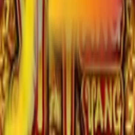
memberikan peluang maksimal untuk meraih
keuntungan besar setiap hari.
Selain itu, platform ini dilengkapi dengan interface yang
user-friendly
dan kompatibel dengan perangkat mobile.
Hal ini memudahkan pemain untuk mengakses
permainan kapan saja dan di mana saja, baik melalui
smartphone maupun laptop. Sistem navigasi yang intuitif
juga memastikan bahwa setiap transaksi, mulai dari
deposit hingga klaim kemenangan, dapat dilakukan
dengan cepat dan aman tanpa hambatan teknis.
Terakhir, HOKTOTO menawarkan program bonus dan
promo eksklusif
untuk member baru maupun loyal. Dari
bonus deposit hingga hadiah jackpot tambahan, setiap
pemain memiliki kesempatan lebih besar untuk
meningkatkan keuntungan mereka. Dengan kombinasi
lisensi resmi, pasaran lengkap, sistem pembayaran
instan, dan promo menarik, HOKTOTO menjadi pilihan