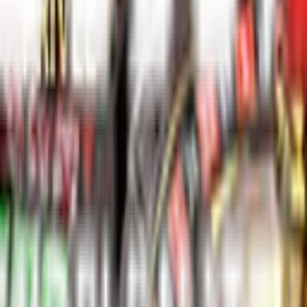
HOKTOTO juga dikenal dengan variasi
pasaran togel
lengkap
dari lokal hingga internasional. Pemain bisa
mencoba keberuntungan di berbagai jenis permainan
mulai dari 2D, 3D, hingga 4D dengan odds kompetitif.
Kombinasi antara pasaran lengkap dan pembayaran
instan membuat setiap taruhan lebih menarik dan
memberikan peluang maksimal untuk meraih
keuntungan besar setiap hari.
Selain itu, platform ini dilengkapi dengan interface yang
user-friendly
dan kompatibel dengan perangkat mobile.
Hal ini memudahkan pemain untuk mengakses
permainan kapan saja dan di mana saja, baik melalui
smartphone maupun laptop. Sistem navigasi yang intuitif
juga memastikan bahwa setiap transaksi, mulai dari
deposit hingga klaim kemenangan, dapat dilakukan
dengan cepat dan aman tanpa hambatan teknis.
Terakhir, HOKTOTO menawarkan program bonus dan