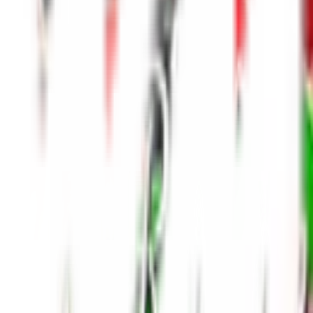
American Roulette -Pro
World Match
American Roulette -Standard
World Match
French Roulette -Privee
World Match
French Roulette - Pro
World Match
French Roulette-Standard
World Match
Fair Roulette -Privee
World Match
Fair Roulette -Pro
World Match
Fair Roulette - Standard
World Match
9
/
9
Game
Page
1
of
1
HOKTOTO: Togel Online
Berlisensi dengan Sistem
Pembayaran Kemenangan
Instan