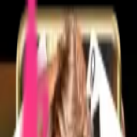
Daftar
Masuk
casino
Cari Permainan
fury of anubis
world cup 2026
fire in the hole 3
clash of clans super scatter super rich
super sic bo
crash game
for you
slot
live casino
4
arcade
fishing
2603
635
104
21
Provider :
Sexy
Filter :
TERKENAL
Baccarat
Sexy