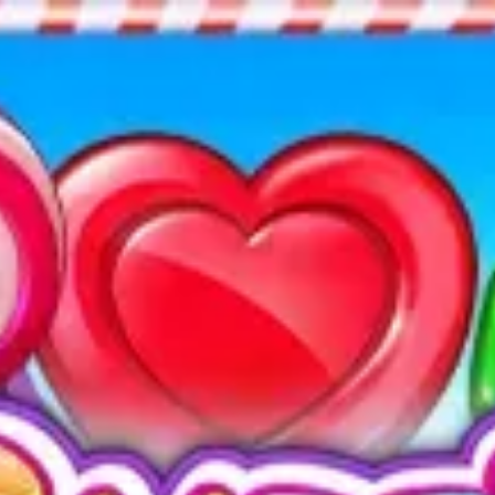
lisensi dengan Sistem Pemb
si yang menawarkan pengalaman bermain aman dan terpercaya
n tanpa khawatir akan praktik curang atau penipuan. Lise
dikannya pilihan utama bagi penggemar togel di seluruh In
pembayaran
kemenangan instan
. Tidak perlu menunggu berh
tomatis. Fitur ini tidak hanya meningkatkan kenyamanan
ni.