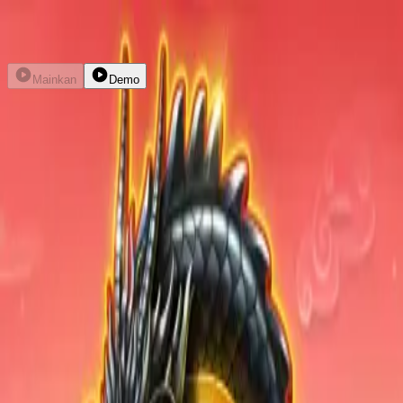
Daftar
Masuk
Mainkan
Demo
Mahjong Wins 3 - Black Scatter
pragmatic
kembali
HOKTOTO: Togel Online
Berlisensi dengan Sistem
Pembayaran Kemenangan
Instan
HOKTOTO
hadir sebagai platform togel online berlisensi
yang menawarkan pengalaman bermain aman dan
terpercaya. Setiap permainan yang tersedia telah diawasi
secara resmi, sehingga pemain dapat menikmati