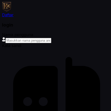
Daftar
login
Nama pengguna
Kata sandi