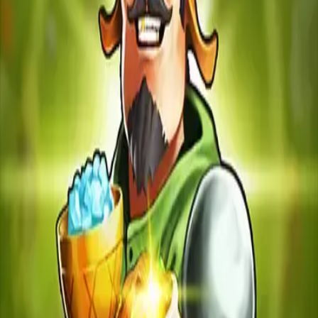
Kombinasi antara pasaran lengkap dan pembayaran
instan membuat setiap taruhan lebih menarik dan
memberikan peluang maksimal untuk meraih
keuntungan besar setiap hari.
Selain itu, platform ini dilengkapi dengan interface yang
user-friendly
dan kompatibel dengan perangkat mobile.
Hal ini memudahkan pemain untuk mengakses
permainan kapan saja dan di mana saja, baik melalui
smartphone maupun laptop. Sistem navigasi yang intuitif
juga memastikan bahwa setiap transaksi, mulai dari
deposit hingga klaim kemenangan, dapat dilakukan
dengan cepat dan aman tanpa hambatan teknis.
Terakhir, HOKTOTO menawarkan program bonus dan
promo eksklusif
untuk member baru maupun loyal. Dari
bonus deposit hingga hadiah jackpot tambahan, setiap
pemain memiliki kesempatan lebih besar untuk
meningkatkan keuntungan mereka. Dengan kombinasi